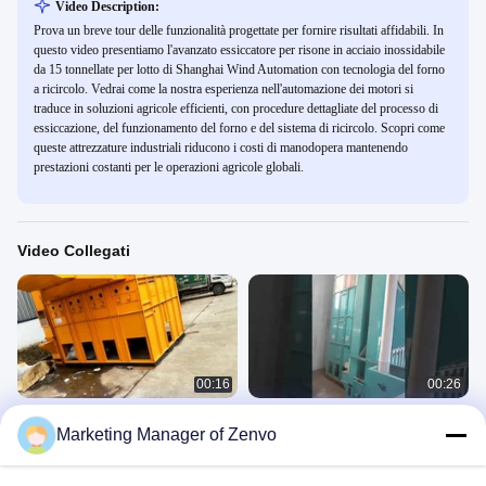
Video Description:
Prova un breve tour delle funzionalità progettate per fornire risultati affidabili. In
questo video presentiamo l'avanzato essiccatore per risone in acciaio inossidabile
da 15 tonnellate per lotto di Shanghai Wind Automation con tecnologia del forno
a ricircolo. Vedrai come la nostra esperienza nell'automazione dei motori si
traduce in soluzioni agricole efficienti, con procedure dettagliate del processo di
essiccazione, del funzionamento del forno e del sistema di ricircolo. Scopri come
queste attrezzature industriali riducono i costi di manodopera mantenendo
prestazioni costanti per le operazioni agricole globali.
Video Collegati
00:16
00:26
Essiccatore a ricircolo da 30
Essiccatore a ricircolo da 30
Marketing Manager of Zenvo
tonnellate per lotto per risone con
tonnellate per lotto con forno
misuratore di umidità online
Cross-Flow Dryer
Cross-Flow Dryer
September 28, 2021
September 19, 2021