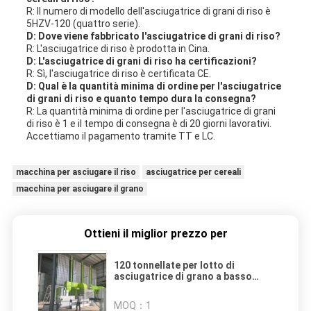
R: Il numero di modello dell'asciugatrice di grani di riso è
5HZV-120 (quattro serie).
D: Dove viene fabbricato l'asciugatrice di grani di riso?
R: L'asciugatrice di riso è prodotta in Cina.
D: L'asciugatrice di grani di riso ha certificazioni?
R: Sì, l'asciugatrice di riso è certificata CE.
D: Qual è la quantità minima di ordine per l'asciugatrice
di grani di riso e quanto tempo dura la consegna?
R: La quantità minima di ordine per l'asciugatrice di grani
di riso è 1 e il tempo di consegna è di 20 giorni lavorativi.
Accettiamo il pagamento tramite TT e LC.
macchina per asciugare il riso
asciugatrice per cereali
macchina per asciugare il grano
Ottieni il miglior prezzo per
120 tonnellate per lotto di
asciugatrice di grano a basso
tasso di cracking, uniforme e
veloce
MOQ：
1