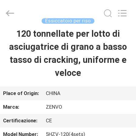
2026
ANHUI
ZENVO
TECHNOLOGY
Essiccatoio per riso
CO.,
LTD.
120 tonnellate per lotto di
CASA
All
Rights
Reserved.
asciugatrice di grano a basso
PRODOTTI
tasso di cracking, uniforme e
veloce
CIRCA
NOI
Place of Origin:
CHINA
Marca:
ZENVO
GIRO
Certificazione:
CE
DELLA
Model Number:
5HZV-120(4sets)