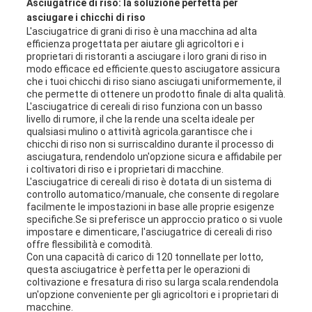
Asciugatrice di riso: la soluzione perfetta per
asciugare i chicchi di riso
L'asciugatrice di grani di riso è una macchina ad alta
efficienza progettata per aiutare gli agricoltori e i
proprietari di ristoranti a asciugare i loro grani di riso in
modo efficace ed efficiente.questo asciugatore assicura
che i tuoi chicchi di riso siano asciugati uniformemente, il
che permette di ottenere un prodotto finale di alta qualità.
L'asciugatrice di cereali di riso funziona con un basso
livello di rumore, il che la rende una scelta ideale per
qualsiasi mulino o attività agricola.garantisce che i
chicchi di riso non si surriscaldino durante il processo di
asciugatura, rendendolo un'opzione sicura e affidabile per
i coltivatori di riso e i proprietari di macchine.
L'asciugatrice di cereali di riso è dotata di un sistema di
controllo automatico/manuale, che consente di regolare
facilmente le impostazioni in base alle proprie esigenze
specifiche.Se si preferisce un approccio pratico o si vuole
impostare e dimenticare, l'asciugatrice di cereali di riso
offre flessibilità e comodità.
Con una capacità di carico di 120 tonnellate per lotto,
questa asciugatrice è perfetta per le operazioni di
coltivazione e fresatura di riso su larga scala.rendendola
un'opzione conveniente per gli agricoltori e i proprietari di
macchine.