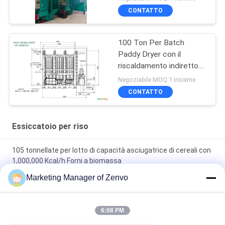
CONTATTO
100 Ton Per Batch
Paddy Dryer con il
riscaldamento indiretto
della fornace della
Negoziabile MOQ:1 insieme
buccia
CONTATTO
Essiccatoio per riso
105 tonnellate per lotto di capacità asciugatrice di cereali con
1,000,000 Kcal/h Forni a biomassa
Marketing Manager of Zenvo
Asciugatrice di grano a strato di asciugatura in acciaio
inossidabile 105 tonnellate/ lotto di metodo intelligente e di
riscaldamento ad aria calda
6:08 PM