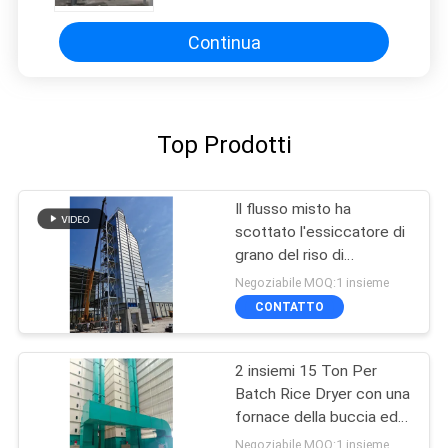
Continua
Top Prodotti
Il flusso misto ha
scottato l'essiccatore di
grano del riso di
tonnellata/giorno della
Negoziabile MOQ:1 insieme
risaia 400
CONTATTO
2 insiemi 15 Ton Per
Batch Rice Dryer con una
fornace della buccia ed il
bruciatore diesel
Negoziabile MOQ:1 insieme