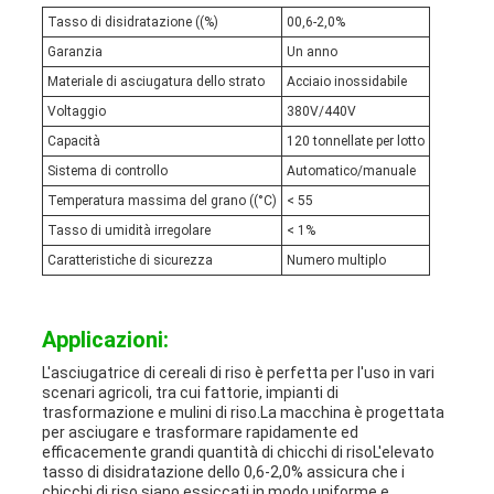
Tasso di disidratazione ((%)
00,6-2,0%
Garanzia
Un anno
Materiale di asciugatura dello strato
Acciaio inossidabile
Voltaggio
380V/440V
Capacità
120 tonnellate per lotto
Sistema di controllo
Automatico/manuale
Temperatura massima del grano ((°C)
< 55
Tasso di umidità irregolare
< 1%
Caratteristiche di sicurezza
Numero multiplo
Applicazioni:
L'asciugatrice di cereali di riso è perfetta per l'uso in vari
scenari agricoli, tra cui fattorie, impianti di
trasformazione e mulini di riso.La macchina è progettata
per asciugare e trasformare rapidamente ed
efficacemente grandi quantità di chicchi di risoL'elevato
tasso di disidratazione dello 0,6-2,0% assicura che i
chicchi di riso siano essiccati in modo uniforme e