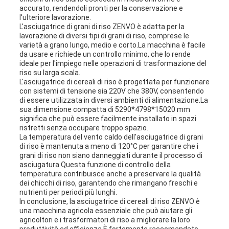
accurato, rendendoli pronti per la conservazione e
l'ulteriore lavorazione.
L'asciugatrice di grani di riso ZENVO è adatta per la
lavorazione di diversi tipi di grani di riso, comprese le
varietà a grano lungo, medio e corto.La macchina è facile
da usare e richiede un controllo minimo, che lo rende
ideale per l'impiego nelle operazioni di trasformazione del
riso su larga scala.
L'asciugatrice di cereali di riso è progettata per funzionare
con sistemi di tensione sia 220V che 380V, consentendo
di essere utilizzata in diversi ambienti di alimentazione.La
sua dimensione compatta di 5290*4798*15020 mm
significa che può essere facilmente installato in spazi
ristretti senza occupare troppo spazio.
La temperatura del vento caldo dell'asciugatrice di grani
di riso è mantenuta a meno di 120°C per garantire che i
grani di riso non siano danneggiati durante il processo di
asciugatura.Questa funzione di controllo della
temperatura contribuisce anche a preservare la qualità
dei chicchi di riso, garantendo che rimangano freschi e
nutrienti per periodi più lunghi.
In conclusione, la asciugatrice di cereali di riso ZENVO è
una macchina agricola essenziale che può aiutare gli
agricoltori e i trasformatori di riso a migliorare la loro