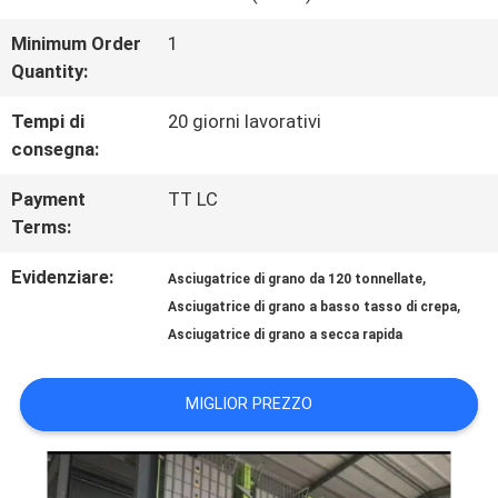
FABBRICA
Minimum Order
1
Quantity:
CONTROLLO
Tempi di
20 giorni lavorativi
DI
consegna:
QUALITÀ
Payment
TT LC
Terms:
CONTATTICI
Evidenziare:
,
Asciugatrice di grano da 120 tonnellate
,
Asciugatrice di grano a basso tasso di crepa
Asciugatrice di grano a secca rapida
NOTIZIE
MIGLIOR PREZZO
RICHIEDA
UNA