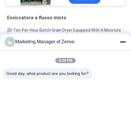
Essiccatore a flusso misto
20-Ton-Per-Hour Batch Grain Dryer Equipped With A Moisture
Detector
Marketing Manager of Zenvo
Ogni lotto di 30 tonnellate senza auger L, semplice
funzionamento dell'asciugatrice, asciugatrice agricola.
8:28 PM
50-Ton Per Batch Recirculating Grain Dryer With Intelligent
Control System
Good day, what product are you looking for?
Categorie popolari
Tutti
Essiccatore Di 
Essiccatoio Per Riso
Grano In Lotti
Essiccatore Per 
Essiccatore A 
Cereali
Flusso Misto