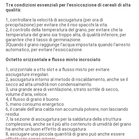
Tre condizioni essenziali per l'essiccazione di cereali di alta
qualità:
1, controllare la velocità di asciugatura (per ora di
precipitazione) per evitare che il riso spacchi la vita.
2, il controllo della temperatura del grano, per evitare che la
temperatura del grano sia troppo alta, di qualità inferiore, per
garantire che il tasso di germinazione.
3Quando il grano raggiunge l'acqua impostata quando l'arresto
automatico, per evitare l'essiccazione.
Octetto orizzontale e flusso misto incrociato
1, orizzontale a otto slot e a flusso misto per evitare
asciugature irregolari.
2, asciugatura intorno al metodo di riscaldamento, anche se il
secco ad alta umidità non condensamento.
3, una grande area di ventilazione, strato sottile di secco,
volume d'aria, veloce.
4, il flusso di grano è buono.
5, meno consumo energetico.
6, il canale dell'aria calda non accumula polvere, non lasciando
residui.
7, la sezione di asciugatura per la saldatura della struttura
complessiva, anche se il più alto contenuto di umidità del grano
ha anche un buon effetto di asciugatura.
8, asciugare una piccola quantità di grano può anche essere