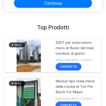
Continua
Top Prodotti
300T per essiccatore
misto di flusso del mais
continuo di giorno
Negoziabile MOQ:1 insieme
CONTATTO
Nessun tipo risaia mista
della coclea di Ton Per
Batch For Maize
dell'essiccatore 22 di
Negoziabile MOQ:1 insieme
flusso
CONTATTO