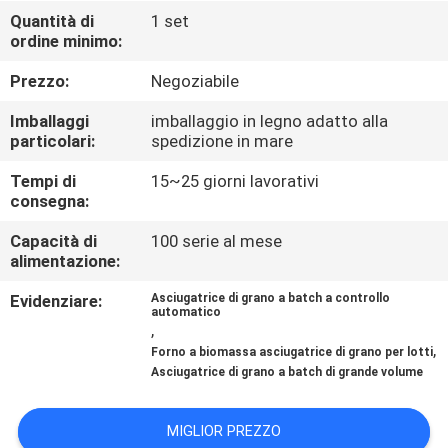
CONTROLLO
Quantità di
1 set
ordine minimo:
DI
QUALITÀ
Prezzo:
Negoziabile
Imballaggi
imballaggio in legno adatto alla
CONTATTICI
particolari:
spedizione in mare
Tempi di
15~25 giorni lavorativi
consegna:
NOTIZIE
Capacità di
100 serie al mese
alimentazione:
RICHIEDA
Evidenziare:
Asciugatrice di grano a batch a controllo
UNA
automatico
,
CITAZIONE
,
Forno a biomassa asciugatrice di grano per lotti
Asciugatrice di grano a batch di grande volume
MAPPA
MIGLIOR PREZZO
DEL