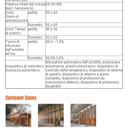
soffiatore (kw)
Potenza totale del motore
28.25/380
(kw) / tensione (v)
(min)
paddy
50 ¢ 60
Orario di
alimentazione
frumento
55 ¢ 65
(min) Tempo
paddy
46 ¢ 56
di scarico
frumento
52 ¢ 62
Tasso di
paddy
00,4 ∼1,5%
riduzione
dell'umidità
all'ora
frumento
00,5% 2,0%
Misuratore automatico dell'umidità, accensione
Dispositivo di controllo e
automatica, arresto automatico, dispositivo di
sicurezza automatico
controllo della temperatura, dispositivo di allarme
di guasto, dispositivo di allarme a grana
completa, dispositivo di protezione da
sovraccarico elettrico, dispositivo di protezione
da perdite