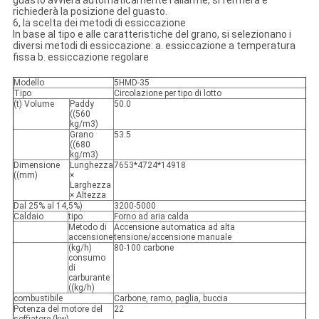
guasto avvierà automaticamente l'allarme, si fermerà e
richiederà la posizione del guasto.
6, la scelta dei metodi di essiccazione
In base al tipo e alle caratteristiche del grano, si selezionano i
diversi metodi di essiccazione: a. essiccazione a temperatura
fissa b. essiccazione regolare
Modello
5HMD-35
Tipo
Circolazione per tipo di lotto
(t) Volume
Paddy
50.0
((560
kg/m3)
Grano
53.5
((680
kg/m3)
Dimensione
Lunghezza
7653*4724*14918
((mm)
×
Larghezza
× Altezza
Dal 25% al 14,5%)
3200-5000
Caldaio
tipo
Forno ad aria calda
Metodo di
Accensione automatica ad alta
accensione
tensione/accensione manuale
(kg/h)
80-100 carbone
consumo
di
carburante
((kg/h)
combustibile
Carbone, ramo, paglia, buccia
Potenza del motore del
22