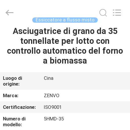
ANHUI
ZENVO
TECHNOLOGY
CO.,
LTD.
Essiccatore a flusso misto
All
Rights
Asciugatrice di grano da 35
CASA
Reserved.
tonnellate per lotto con
PRODOTTI
controllo automatico del forno
a biomassa
CIRCA
NOI
Luogo di
Cina
origine:
GIRO
Marca:
ZENVO
DELLA
Certificazione:
ISO9001
FABBRICA
Numero di
5HMD-35
modello: