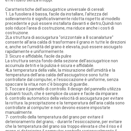
effettuato senza intoppi.
Caratteristiche dell'asciugatrice universale di cereali:
1. La fusoliera è bassa, facile da installare, l'altezza del
sollevamento è significativamente ridotta rispetto al modello
precedente e può essere installata davanti e dietro,Quindi non
solo riduce l'area di costruzione, ma riduce anche i costi di
costruzione.
2La struttura di asciugatura "orizzontale a 8 scanalature"
consente all'aria calda di trasformare il grano in tutte le direzioni
e, anche se l'umidità del grano è elevata, può essere asciugato
rapidamente e uniformemente.
3. Sicuro e affidabile, facile da pulire
La struttura senza fondo della sezione dell'asciugatrice non
accumula detriti e la pulizia è sicura e affidabile.
4La temperatura della valle, la misurazione dell'umidità e la
temperatura dell'aria calda dell'asciugatrice sono tutte
controllate dal computer, e l'essiccazione è uniforme, senza
spaccare la vita,e non c'è bisogno di guardie..
5. Toccare il pannello di controllo. Il design del pannello utilizza
pulsanti touch, che è semplice da usare e facile da imparare.
6. controllo automatico della velocità di asciugatura per evitare
la rottura. la precipitazione e la temperatura dell'aria calda sono
controllate al computer e non devono essere impostate
manualmente.
7- controllo della temperatura del grano per evitare il
deterioramento del grano; - durante l'essiccazione, per evitare
che la temperatura del grano sia troppo elevata e che il riso e il