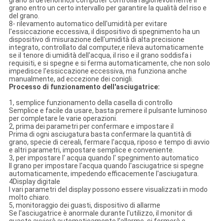
grano si deteriorino,il computer controlla ragionevolmente il
grano entro un certo intervallo per garantire la qualità del riso e
del grano.
8- rilevamento automatico dell'umidità per evitare
l'essiccazione eccessiva, il dispositivo di spegnimento ha un
dispositivo di misurazione dell'umidità di alta precisione
integrato, controllato dal computer,e rileva automaticamente
se il tenore di umidità dell'acqua, il riso e il grano soddisfa i
requisiti, e si spegne e si ferma automaticamente, che non solo
impedisce l'essiccazione eccessiva, ma funziona anche
manualmente, ad eccezione dei conigli.
Processo di funzionamento dell'asciugatrice:
1, semplice funzionamento della casella di controllo
Semplice e facile da usare, basta premere il pulsante luminoso
per completare le varie operazioni.
2, prima dei parametri per confermare e impostare il
Prima di ogni asciugatura basta confermare la quantità di
grano, specie di cereali, fermare l'acqua, riposo e tempo di avvio
e altri parametri, impostare semplice e conveniente.
3, per impostare l' acqua quando l' spegnimento automatico
Il grano per impostare l'acqua quando l'asciugatrice si spegne
automaticamente, impedendo efficacemente l'asciugatura.
4Display digitale
I vari parametri del display possono essere visualizzati in modo
molto chiaro.
5, monitoraggio dei guasti, dispositivo di allarme
Se l'asciugatrice è anormale durante l'utilizzo, il monitor di