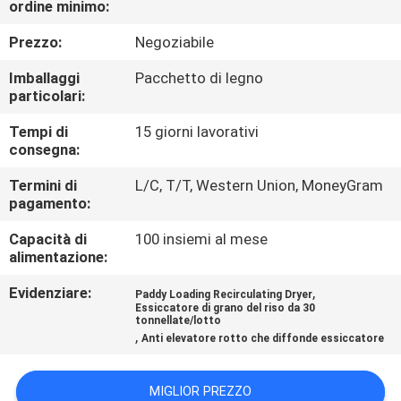
ordine minimo:
CONTROLLO
DI
Prezzo:
Negoziabile
QUALITÀ
Imballaggi
Pacchetto di legno
particolari:
CONTATTICI
Tempi di
15 giorni lavorativi
consegna:
NOTIZIE
Termini di
L/C, T/T, Western Union, MoneyGram
pagamento:
Capacità di
100 insiemi al mese
RICHIEDA
alimentazione:
UNA
Evidenziare:
,
Paddy Loading Recirculating Dryer
CITAZIONE
Essiccatore di grano del riso da 30
tonnellate/lotto
,
Anti elevatore rotto che diffonde essiccatore
MAPPA
DEL
MIGLIOR PREZZO