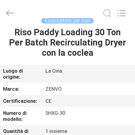
ANHUI
ZENVO
TECHNOLOGY
CO.,
LTD.
Essiccatoio per riso
All
Rights
Riso Paddy Loading 30 Ton
CASA
Reserved.
Per Batch Recirculating Dryer
PRODOTTI
con la coclea
CIRCA
Luogo di
La Cina
origine:
NOI
Marca:
ZENVO
GIRO
Certificazione:
CE
DELLA
Numero di
5HXG-30
FABBRICA
modello:
Quantità di
1 insieme