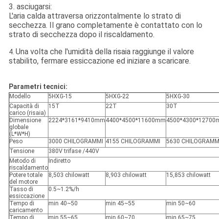
3. asciugarsi:
L'aria calda attraversa orizzontalmente lo strato di
secchezza. Il grano completamente è contattato con lo
strato di secchezza dopo il riscaldamento.
Una volta che l'umidità della risaia raggiunge il valore
4.
stabilito, fermare essiccazione ed iniziare a scaricare.
Parametri tecnici:
Modello
5HXG-15
5HXG-22
5HXG-30
Capacità di
15T
22T
30T
carico (risaia)
Dimensione
2224*3161*9410mm
4400*4500*11600mm
4500*4300*1270
globale
(L*W*H)
Peso
3000 CHILOGRAMMI
4155 CHILOGRAMMI
5630 CHILOGRAMM
Tensione
380V trifase /440V
Metodo di
Indiretto
riscaldamento
Potere totale
8,503 chilowatt
8,903 chilowatt
15,853 chilowatt
del motore
Tasso di
0.5~1.2%/h
essiccazione
Tempo di
min 40~50
min 45~55
min 50~60
caricamento
Tempo di
min 55~65
min 60~70
min 65~75