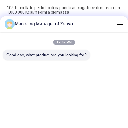
105 tonnellate per lotto di capacità asciugatrice di cereali con
1,000,000 Kcal/h Forni a biomassa
Marketing Manager of Zenvo
Asciugatrice di grano a strato di asciugatura in acciaio
inossidabile 105 tonnellate/ lotto di metodo intelligente e di
riscaldamento ad aria calda
12:02 PM
Asciugatrici di grano da 90 tonnellate per lotto con sistemi di
asciugatura affidabili ed efficienti
Good day, what product are you looking for?
Categorie popolari
Tutti
Essiccatore Di 
Essiccatoio Per Riso
Grano In Lotti
Essiccatore Per 
Essiccatore A 
Cereali
Flusso Misto
Essiccatore Di 
Essiccatore 
Grano Di 
Portatile Per Cereali
Circolazione