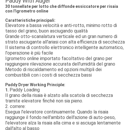
Paddy With Auger
30 tonnellate per lotto che diffonde essiccatore per risaia
con l'igrometro online
Caratteristiche principali:
Elevatore a bassa velocità e anti-rotto, minimo rotto di
tasso del grano, buon asciugando qualità
Grande otto-scanalatura verticale ed un gran numero di
strato asciugante all'ariasi con alta efficienza di secchezza
Il sistema di controllo elettronico intelligente automatico,
l'operazione è più facile
Igrometro online importato facoltativo del grano per
raggiungere rilevazione accurata dell'umidità del grano
Metodo di riscaldamento ed opzioni multipli dei
combustibili con i costi di secchezza bassi
Paddy Dryer Working Principle:
Paddy Loading
1.
Il grano della risaia è alzato alla scatola di secchezza
tramite elevatore finché non sia pieno.
2. correre:
Esegua l'elevatore continuamente. Quando la risaia
raggiunge il fondo nell'ambito dell'azione di auto-peso,
l'elevatore alza la risaia alla cima e si asciuga lentamente
dall'alto al basso