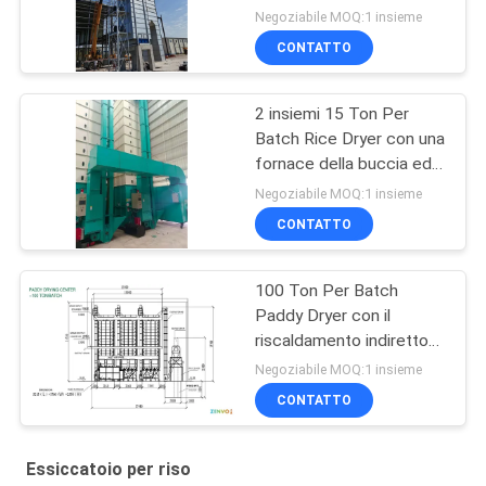
tonnellata/giorno della
Negoziabile MOQ:1 insieme
risaia 400
CONTATTO
2 insiemi 15 Ton Per
Batch Rice Dryer con una
fornace della buccia ed il
bruciatore diesel
Negoziabile MOQ:1 insieme
CONTATTO
100 Ton Per Batch
Paddy Dryer con il
riscaldamento indiretto
della fornace della
Negoziabile MOQ:1 insieme
buccia
CONTATTO
Essiccatoio per riso