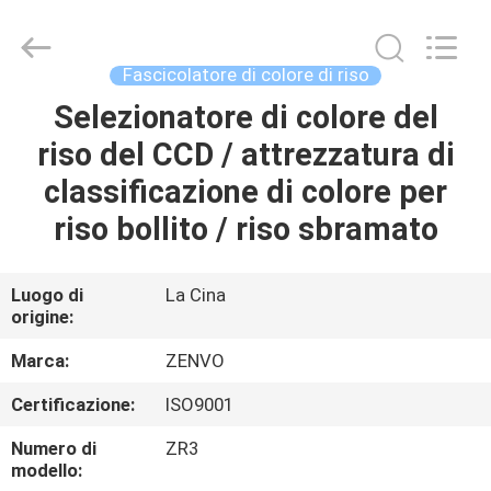
ANHUI
ZENVO
TECHNOLOGY
CO.,
LTD.
Fascicolatore di colore di riso
All
Rights
Selezionatore di colore del
CASA
Reserved.
riso del CCD / attrezzatura di
PRODOTTI
classificazione di colore per
riso bollito / riso sbramato
CIRCA
NOI
Luogo di
La Cina
origine:
GIRO
Marca:
ZENVO
DELLA
Certificazione:
ISO9001
FABBRICA
Numero di
ZR3
modello: