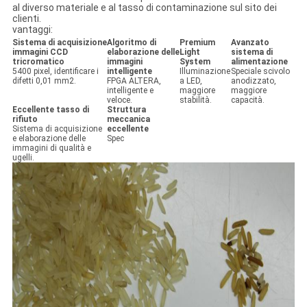
al diverso materiale e al tasso di contaminazione sul sito dei
clienti.
vantaggi:
Sistema di acquisizione
Algoritmo di
Premium
Avanzato
immagini CCD
elaborazione delle
Light
sistema di
tricromatico
immagini
System
alimentazione
5400 pixel, identificare i
intelligente
Illuminazione
Speciale scivolo
difetti 0,01 mm2.
FPGA ALTERA,
a LED,
anodizzato,
intelligente e
maggiore
maggiore
veloce.
stabilità.
capacità.
Eccellente tasso di
Struttura
rifiuto
meccanica
Sistema di acquisizione
eccellente
e elaborazione delle
Spec
immagini di qualità e
ugelli.