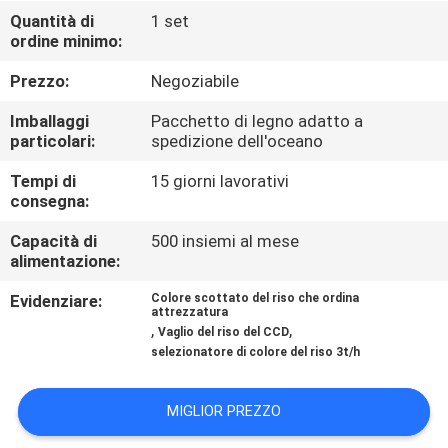
CONTROLLO
Quantità di
1 set
ordine minimo:
DI
QUALITÀ
Prezzo:
Negoziabile
Imballaggi
Pacchetto di legno adatto a
CONTATTICI
particolari:
spedizione dell'oceano
Tempi di
15 giorni lavorativi
consegna:
NOTIZIE
Capacità di
500 insiemi al mese
alimentazione:
RICHIEDA
Evidenziare:
Colore scottato del riso che ordina
UNA
attrezzatura
,
,
Vaglio del riso del CCD
CITAZIONE
selezionatore di colore del riso 3t/h
MAPPA
MIGLIOR PREZZO
DEL