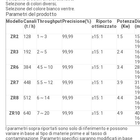
Selezione di colori diversi;
Selezione del colore bianco ventre.
Parametri del prodotto
Modello
Canali
Throughput
Precisione(%)
Riporto
Potenza
Di
(t / h)
ottimizzato
(Kw)
(m
ZR2
128
1 ~ 3
99,99
≥15: 1
1.5
15
16
19
ZR3
192
2 ~ 5
99,99
≥15: 1
2.4
16
16
19
ZR6
384
4.5 ~ 10
99,99
≥15: 1
3.4
28
16
19
ZR7
448
5.5 ~ 12
99,99
≥15: 1
3.9
31
16
19
ZR8
512
6 ~ 14
99,99
≥15: 1
4.4
34
16
19
ZR10
640
7 ~ 20
99,99
≥15: 1
4.9
40
16
19
I parametri sopra riportati sono solo di riferimento e possono
variare in base al tipo di materie prime e al tasso di
contaminazione.
Parametri specifici saranno modificati in base