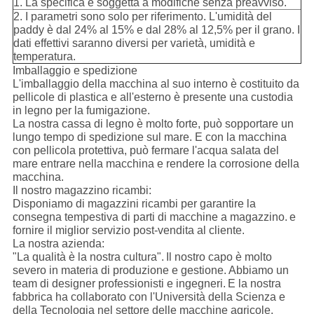
1. La specifica è soggetta a modifiche senza preavviso.
2. I parametri sono solo per riferimento. L'umidità del
paddy è dal 24% al 15% e dal 28% al 12,5% per il grano. I
dati effettivi saranno diversi per varietà, umidità e
temperatura.
Imballaggio e spedizione
L'imballaggio della macchina al suo interno è costituito da
pellicole di plastica e all'esterno è presente una custodia
in legno per la fumigazione.
La nostra cassa di legno è molto forte, può sopportare un
lungo tempo di spedizione sul mare. E con la macchina
con pellicola protettiva, può fermare l'acqua salata del
mare entrare nella macchina e rendere la corrosione della
macchina.
Il nostro magazzino ricambi:
Disponiamo di magazzini ricambi per garantire la
consegna tempestiva di parti di macchine a magazzino.
e
fornire il miglior servizio post-vendita al cliente.
La nostra azienda:
"La qualità è la nostra cultura".
Il nostro capo è molto
severo in materia di produzione e gestione.
Abbiamo un
team di designer professionisti e ingegneri.
E la nostra
fabbrica ha collaborato con l'Università della Scienza e
della Tecnologia nel settore delle macchine agricole.