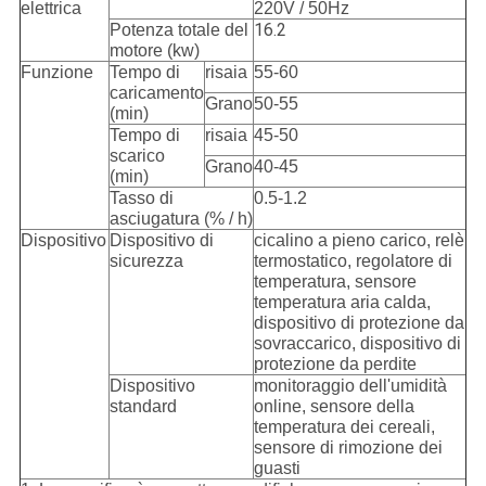
elettrica
220V / 50Hz
16.2
Potenza totale del
motore (kw)
Funzione
Tempo di
risaia
55-60
caricamento
Grano
50-55
(min)
Tempo di
risaia
45-50
scarico
Grano
40-45
(min)
Tasso di
0.5-1.2
asciugatura (% / h)
Dispositivo
Dispositivo di
cicalino a pieno carico, relè
sicurezza
termostatico, regolatore di
temperatura, sensore
temperatura aria calda,
dispositivo di protezione da
sovraccarico, dispositivo di
protezione da perdite
Dispositivo
monitoraggio dell'umidità
standard
online, sensore della
temperatura dei cereali,
sensore di rimozione dei
guasti