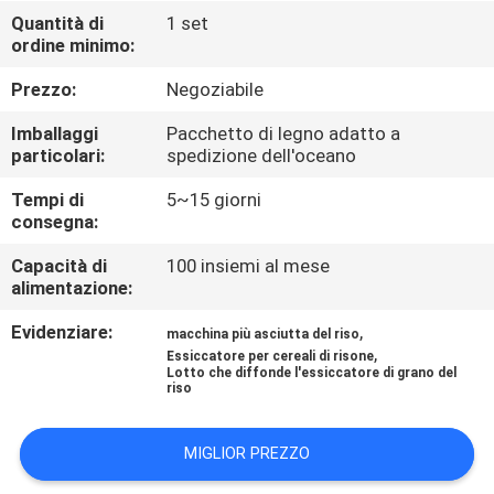
CONTROLLO
Quantità di
1 set
ordine minimo:
DI
QUALITÀ
Prezzo:
Negoziabile
Imballaggi
Pacchetto di legno adatto a
CONTATTICI
particolari:
spedizione dell'oceano
Tempi di
5~15 giorni
consegna:
NOTIZIE
Capacità di
100 insiemi al mese
alimentazione:
RICHIEDA
Evidenziare:
,
UNA
macchina più asciutta del riso
,
Essiccatore per cereali di risone
CITAZIONE
Lotto che diffonde l'essiccatore di grano del
riso
MAPPA
MIGLIOR PREZZO
DEL