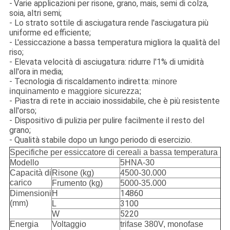
-
Varie applicazioni per risone, grano, mais, semi di colza,
soia, altri semi;
- Lo strato sottile di asciugatura rende l'asciugatura più
uniforme ed efficiente;
- L'essiccazione a bassa temperatura migliora la qualità del
riso;
- Elevata velocità di asciugatura: ridurre l'1% di umidità
all'ora in media;
- Tecnologia di riscaldamento indiretta:
minore
inquinamento e maggiore sicurezza;
- Piastra di rete in acciaio inossidabile, che è più resistente
all'orso;
- Dispositivo di pulizia per pulire facilmente il resto del
grano;
- Qualità stabile dopo un lungo periodo di esercizio.
Specifiche per essiccatore di cereali a bassa temperatura
Modello
5HNA-30
Capacità di
Risone (kg)
4500-30.000
carico
Frumento (kg)
5000-35.000
14860
Dimensioni
H
(mm)
3100
L
5220
W
Energia
Voltaggio
trifase 380V, monofase