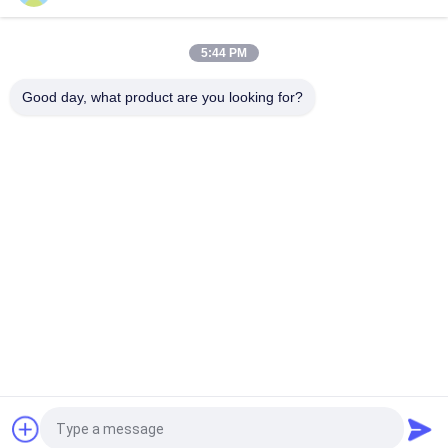
L'essiccatore a ricircolazione in lotti del riso riduce
l'inquinamento per mais / seme di ravizzone
5:44 PM
Essiccatore a circolazione di grano 5HPS-20A 20 tonnellate
per lotto per l'essiccazione di riso ad alta umidità
Good day, what product are you looking for?
Categorie popolari
Tutti
Essiccatore Di 
Essiccatoio Per Riso
Grano In Lotti
Essiccatore Per 
Essiccatore A 
Cereali
Flusso Misto
Essiccatore Di 
Essiccatore 
Grano Di 
Portatile Per Cereali
Circolazione
Fornace Della 
CCD Color Sorter
Biomassa
Richiedi un preventivo