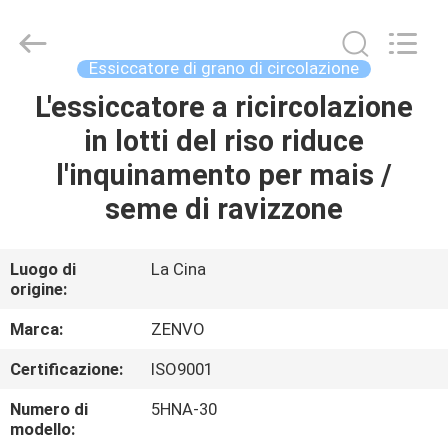
ANHUI
ZENVO
TECHNOLOGY
CO.,
LTD.
Essiccatore di grano di circolazione
All
Rights
L'essiccatore a ricircolazione
CASA
Reserved.
in lotti del riso riduce
PRODOTTI
l'inquinamento per mais /
seme di ravizzone
CIRCA
NOI
Luogo di
La Cina
origine:
GIRO
Marca:
ZENVO
DELLA
Certificazione:
ISO9001
FABBRICA
Numero di
5HNA-30
modello: