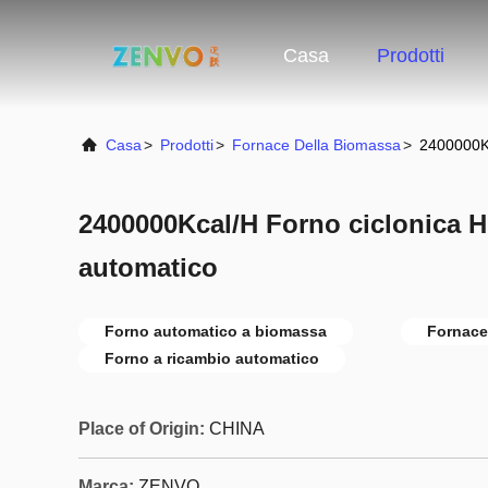
Casa
Prodotti
Casa
>
Prodotti
>
Fornace Della Biomassa
>
2400000Kc
2400000Kcal/H Forno ciclonica 
automatico
Forno automatico a biomassa
Fornace
Forno a ricambio automatico
Place of Origin:
CHINA
Marca:
ZENVO