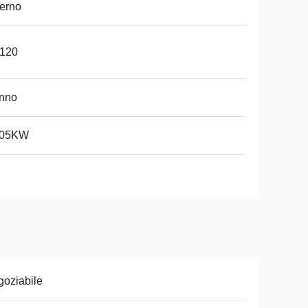
erno
-120
anno
.05KW
oziabile