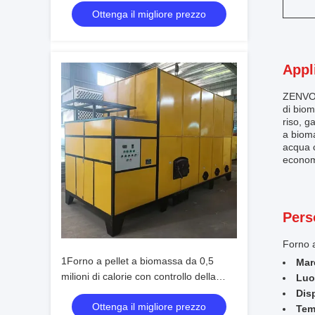
Ottenga il migliore prezzo
Appl
ZENVO B
di biom
riso, g
a bioma
acqua c
economi
Pers
Forno 
1Forno a pellet a biomassa da 0,5
Mar
milioni di calorie con controllo della
Luo
temperatura e alimentazione
Disp
Ottenga il migliore prezzo
automatica.
Temp