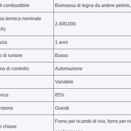
di combustibile
Biomassa di legna da ardere pellets,
ia termica nominale
2,400,000
/h)
zia
1 anni
lo di rumore
Basso
ma di controllo
Automazione
Variabile
ienza
85%
nsione
Grandi
Forno per ricambi di riso, forno per ri
e chiave