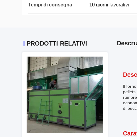
Tempi di consegna
10 giorni lavorativi
Descri
PRODOTTI RELATIVI
Desc
Il forn
pellets
rumoreI
economi
di bucc
Cara