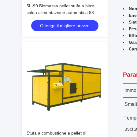
5L-90 Biomassa pellet stufa a blast
Nom
calda alimentazione automatica 83
Ene
efficienza termica
Sis
Ottenga il migliore prezzo
Pes
Effi
Gar
Cara
Para
Immob
Smalt
Tempe
uscit
Stufa a combustione a pellet di