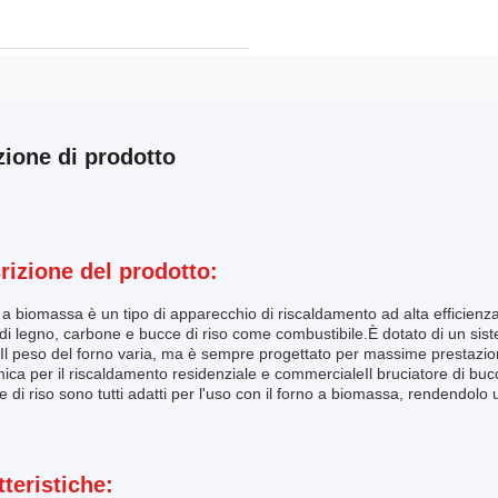
zione di prodotto
rizione del prodotto:
o a biomassa è un tipo di apparecchio di riscaldamento ad alta efficienza
 di legno, carbone e bucce di riso come combustibile.È dotato di un sist
l peso del forno varia, ma è sempre progettato per massime prestazioni
ca per il riscaldamento residenziale e commercialeIl bruciatore di bucce d
e di riso sono tutti adatti per l'uso con il forno a biomassa, rendendolo 
tteristiche: