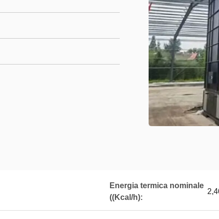
Energia termica nominale
2,4
((Kcal/h):