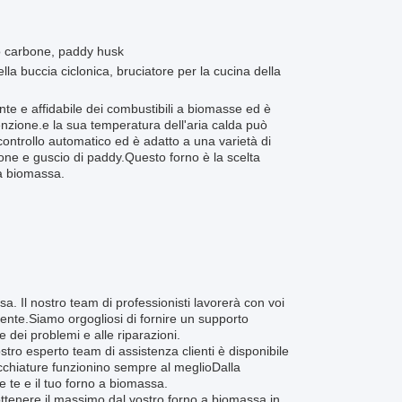
no carbone, paddy husk
ella buccia ciclonica, bruciatore per la cucina della
te e affidabile dei combustibili a biomasse ed è
enzione.e la sua temperatura dell'aria calda può
controllo automatico ed è adatto a una varietà di
rbone e guscio di paddy.Questo forno è la scelta
 a biomassa.
ssa. Il nostro team di professionisti lavorerà con voi
iente.Siamo orgogliosi di fornire un supporto
e dei problemi e alle riparazioni.
ro esperto team di assistenza clienti è disponibile
ecchiature funzionino sempre al meglioDalla
 te e il tuo forno a biomassa.
ottenere il massimo dal vostro forno a biomassa.in