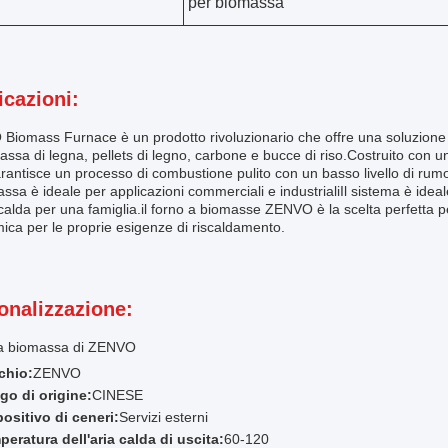
per biomassa
icazioni:
iomass Furnace è un prodotto rivoluzionario che offre una soluzione af
assa di legna, pellets di legno, carbone e bucce di riso.Costruito con un
arantisce un processo di combustione pulito con un basso livello di rumo
ssa è ideale per applicazioni commerciali e industrialiIl sistema è ideal
alda per una famiglia.il forno a biomasse ZENVO è la scelta perfetta 
ca per le proprie esigenze di riscaldamento.
onalizzazione:
a biomassa di ZENVO
chio:
ZENVO
go di origine:
CINESE
ositivo di ceneri:
Servizi esterni
eratura dell'aria calda di uscita:
60-120