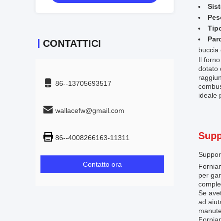
Sis
Pes
Tip
Par
CONTATTICI
buccia 
Il forn
dotato 
raggiun
86--13705693517
combust
ideale 
wallacefw@gmail.com
Supp
86--4008266163-11311
Support
Contatto ora
Forniam
per gar
complet
Se avet
ad aiut
manuten
Forniam