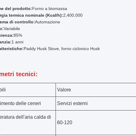
e del prodotto:
Forno a biomassa
rgia termica nominale (Kcal/h):
2,400,000
tema di controllo:
Automazione
o:
Variabile
cienza:
85%
anzia:
1 anni
tteristiche:
Paddy Husk Stove, forno ciclonico Husk
metri tecnici:
ili
Valore
imento delle ceneri
Servizi esterni
ratura dell'aria calda di
60-120
a