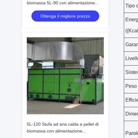
biomassa 5L-90 con alimentazione
Tipo 
automatica
Ottenga il migliore prezzo
Energ
((Kcal
Garan
Livel
Siste
Peso
Effic
Dime
5L-120 Stufa ad aria calda a pellet di
biomassa con alimentazione
Parol
automatica, efficienza 83%