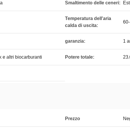
sa
Smaltimento delle ceneri:
Est
Temperatura dell'aria
60
calda di uscita:
garanzia:
1 
 altri biocarburanti
Potere totale:
23
Prezzo
Neg