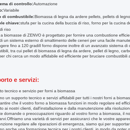
tema di controllo:
Automazione
o:
Variabile
o di combustibile:
Biomassa di legna da ardere pellets, pellets di leg
ole chiave:
stufa per la cucina della buccia di riso, forno per la cucina d
di riso
o a biomasse di ZENVO è progettato per fornire una combustione efficien
di un sistema esterno di smaltimento delle ceneri per una facile manut
gere fino a 120 gradiIl forno dispone inoltre di un avanzato sistema di 
ibili, tra cui pellet di biomassa di legna da ardere, pellet di legno, ca
per chi cerca un modo affidabile ed efficiente per bruciare combustibili
orto e servizi:
o tecnico e servizio per forni a biomassa
o un supporto tecnico e servizi affidabili per tutti i nostri forni a bioma
antire che il vostro forno a biomassa funzioni in modo regolare ed effic
o ai nostri clienti, dall'installazione e dalla manutenzione alla risoluzion
e domande o preoccupazioni riguardo al vostro forno a biomassa, il nost
arvi.Offriamo una varietà di servizi per assicurarci che le vostre appar
zione regolare alle riparazioni di emergenza, siamo qui per supportare
o anche una formazione tecnica per i nostri clienti, in modo da poter 